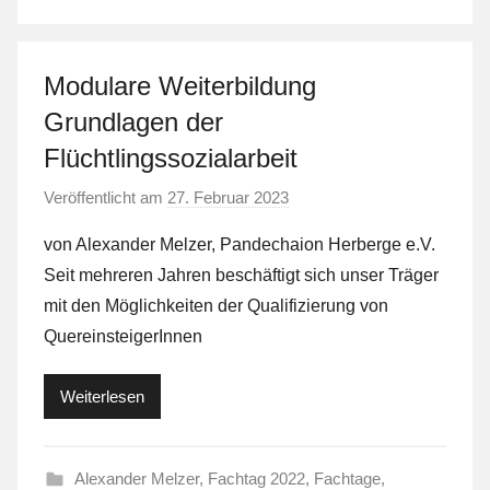
Modulare Weiterbildung
Grundlagen der
Flüchtlingssozialarbeit
Veröffentlicht am
27. Februar 2023
v
o
von Alexander Melzer, Pandechaion Herberge e.V.
n
Seit mehreren Jahren beschäftigt sich unser Träger
L
mit den Möglichkeiten der Qualifizierung von
a
QuereinsteigerInnen
F
a
Weiterlesen
S
t
Alexander Melzer
,
Fachtag 2022
,
Fachtage
,