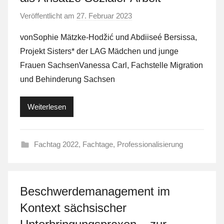
Veröffentlicht am
27. Februar 2023
v
o
vonSophie Mätzke-Hodžić und Abdiiseé Bersissa,
n
Projekt Sisters* der LAG Mädchen und junge
L
Frauen SachsenVanessa Carl, Fachstelle Migration
a
und Behinderung Sachsen
F
a
Weiterlesen
S
t
Fachtag 2022
,
Fachtage
,
Professionalisierung
Beschwerdemanagement im
Kontext sächsischer