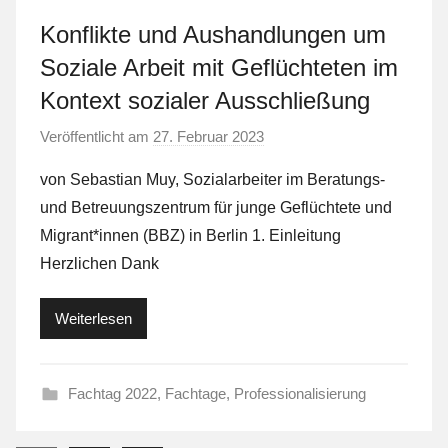
Konflikte und Aushandlungen um
Soziale Arbeit mit Geflüchteten im
Kontext sozialer Ausschließung
Veröffentlicht am
27. Februar 2023
v
o
von Sebastian Muy, Sozialarbeiter im Beratungs-
n
und Betreuungszentrum für junge Geflüchtete und
L
Migrant*innen (BBZ) in Berlin 1. Einleitung
a
Herzlichen Dank
F
a
Weiterlesen
S
t
Fachtag 2022
,
Fachtage
,
Professionalisierung