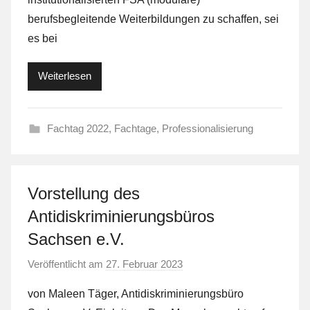
a
berufsbegleitende Weiterbildungen zu schaffen, sei
F
es bei
a
S
t
Weiterlesen
Fachtag 2022
,
Fachtage
,
Professionalisierung
Vorstellung des
Antidiskriminierungsbüros
Sachsen e.V.
Veröffentlicht am
27. Februar 2023
v
o
von Maleen Täger, Antidiskriminierungsbüro
n