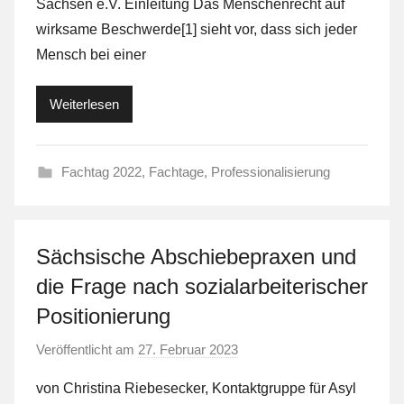
Sachsen e.V. Einleitung Das Menschenrecht auf
L
wirksame Beschwerde[1] sieht vor, dass sich jeder
a
Mensch bei einer
F
a
Weiterlesen
S
t
Fachtag 2022
,
Fachtage
,
Professionalisierung
Sächsische Abschiebepraxen und
die Frage nach sozialarbeiterischer
Positionierung
Veröffentlicht am
27. Februar 2023
v
o
von Christina Riebesecker, Kontaktgruppe für Asyl
n