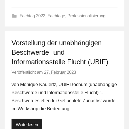
t
Fachtag 2022
,
Fachtage
,
Professionalisierung
Vorstellung der unabhängigen
Beschwerde- und
Informationsstelle Flucht (UBIF)
Veröffentlicht am
27. Februar 2023
v
o
von Monique Kaulertz, UBIF Bochum (unabhängige
n
Beschwerde und Informationsstelle Flucht) 1.
L
Beschwerdestellen für Geflüchtete Zunächst wurde
a
im Workshop die Bedeutung
F
a
Weiterlesen
S