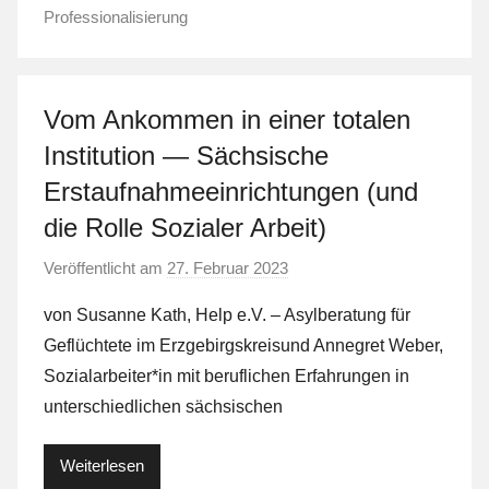
Professionalisierung
Vom Ankommen in einer totalen
Institution — Sächsische
Erstaufnahmeeinrichtungen (und
die Rolle Sozialer Arbeit)
Veröffentlicht am
27. Februar 2023
v
o
von Susanne Kath, Help e.V. – Asylberatung für
n
Geflüchtete im Erzgebirgskreisund Annegret Weber,
L
Sozialarbeiter*in mit beruflichen Erfahrungen in
a
unterschiedlichen sächsischen
F
a
Weiterlesen
S