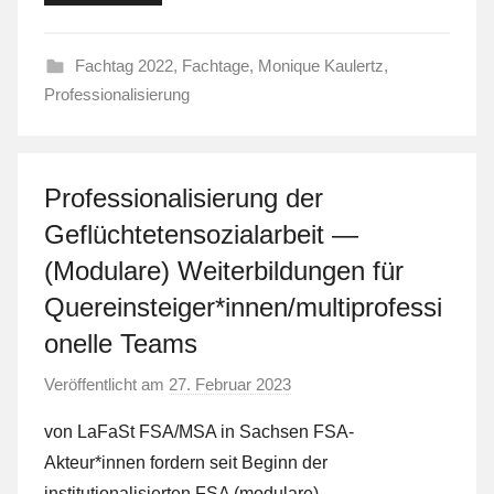
t
Fachtag 2022
,
Fachtage
,
Monique Kaulertz
,
Professionalisierung
Professionalisierung der
Geflüchtetensozialarbeit —
(Modulare) Weiterbildungen für
Quereinsteiger*innen/multiprofessi
onelle Teams
Veröffentlicht am
27. Februar 2023
v
o
von LaFaSt FSA/MSA in Sachsen FSA-
n
Akteur*innen fordern seit Beginn der
L
institutionalisierten FSA (modulare)