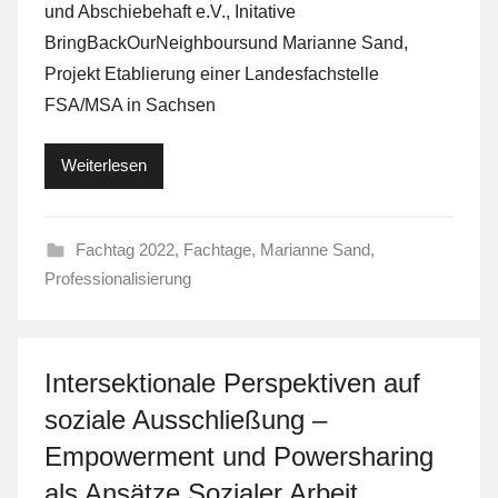
und Abschiebehaft e.V., Initative
L
BringBackOurNeighboursund Marianne Sand,
a
Projekt Etablierung einer Landesfachstelle
F
FSA/MSA in Sachsen
a
S
t
Weiterlesen
Fachtag 2022
,
Fachtage
,
Marianne Sand
,
Professionalisierung
Intersektionale Perspektiven auf
soziale Ausschließung –
Empowerment und Powersharing
als Ansätze Sozialer Arbeit