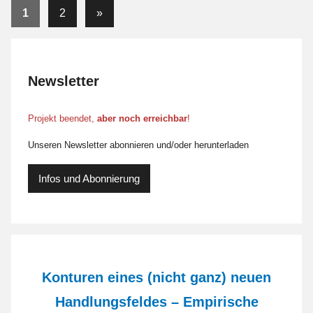
Seitennummerierung
Nächste
1
2
»
der
Beiträge
Beiträge
Newsletter
Projekt beendet,
aber noch erreichbar
!
Unseren Newsletter abonnieren und/oder herunterladen
Infos und Abonnierung
Konturen eines (nicht ganz) neuen
Handlungsfeldes – Empirische