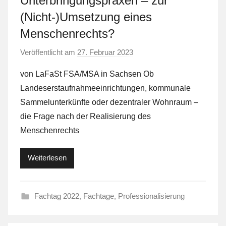
Unterbringungspraxen – zur
(Nicht-)Umsetzung eines
Menschenrechts?
Veröffentlicht am
27. Februar 2023
v
o
von LaFaSt FSA/MSA in Sachsen Ob
n
Landeserstaufnahmeeinrichtungen, kommunale
L
Sammelunterkünfte oder dezentraler Wohnraum –
a
die Frage nach der Realisierung des
F
Menschenrechts
a
S
t
Weiterlesen
Fachtag 2022
,
Fachtage
,
Professionalisierung