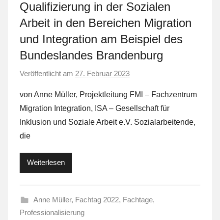
Qualifizierung in der Sozialen
Arbeit in den Bereichen Migration
und Integration am Beispiel des
Bundeslandes Brandenburg
Veröffentlicht am
27. Februar 2023
v
o
von Anne Müller, Projektleitung FMI – Fachzentrum
n
Migration Integration, ISA – Gesellschaft für
L
Inklusion und Soziale Arbeit e.V. Sozialarbeitende,
a
die
F
a
Weiterlesen
S
t
Anne Müller
,
Fachtag 2022
,
Fachtage
,
Professionalisierung