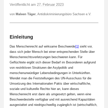
Veröffentlicht am
27. Februar 2023
v
o
von
Maleen Täger
, Antidiskriminierungsbüro Sachsen e.V.
n
L
a
F
Einleitung
a
Das Menschenrecht auf wirksame Beschwerde
[1]
sieht vor,
S
dass sich jeder Mensch bei einer entsprechenden Stelle über
t
Menschenrechtsverletzungen beschweren kann. Für
Geflüchtete ergibt sich dieser Bedarf im Besonderen aufgrund
von restriktiven Strukturen der Asylpolitik und
menschenunwürdiger Lebensbedingungen in Unterkünften.
Wendet man die Feststellungen des UN-Ausschuss für die
Umsetzung des Internationalen Pakts über wirtschaftliche,
soziale und kulturelle Rechte hier an, kann dieses
Menschenrecht erst dann als umgesetzt gelten, wenn eine
Beschwerdestelle verfügbar und mit ausreichend Kapazitäten
ausgestattet und niedrigschwellig zugänglich ist (wirtschaftlich,