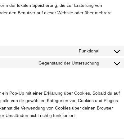
orm der lokalen Speicherung, die zur Erstellung von
der den Benutzer auf dieser Website oder über mehrere
Funktional
Consent
to
Gegenstand der Untersuchung
Consent
service
to
complianz
service
sonstiges
 ein Pop-Up mit einer Erklärung über Cookies. Sobald du auf
ung alle von dir gewählten Kategorien von Cookies und Plugins
 kannst die Verwendung von Cookies über deinen Browser
r Umständen nicht richtig funktioniert.