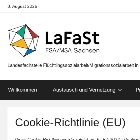
Zum
8. August 2026
Inhalt
springen
Landesfachstelle Flüchtlingssozialarbeit/Migrationssozialarbeit i
LaFaSt
FSA/MSA
Willkommen
Austausch und Vernetzung
P
Sachsen
Cookie-Richtlinie (EU)
Diese Cookie-Richtlinie wurde zuletzt am 5. Juli 2023 aktualisi