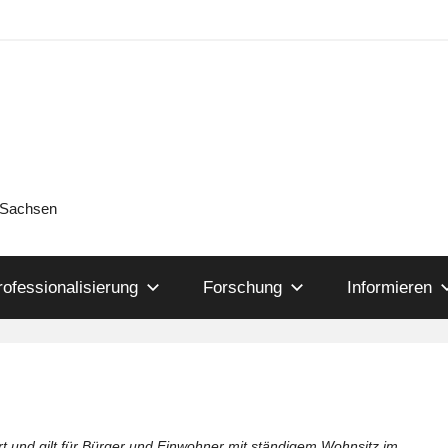
n Sachsen
rofessionalisierung
Forschung
Informieren
ert und gilt für Bürger und Einwohner mit ständigem Wohnsitz im