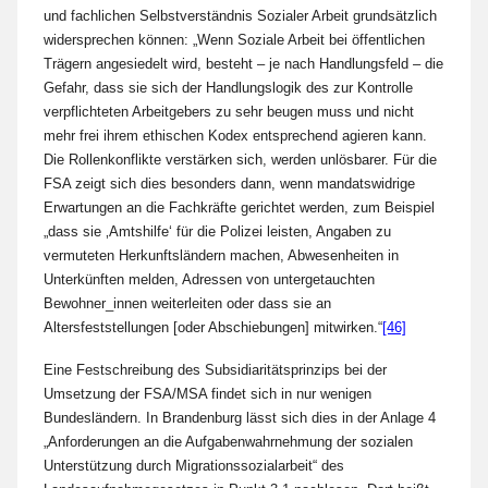
und fachlichen Selbstverständnis Sozialer Arbeit grundsätzlich
widersprechen können: „Wenn Soziale Arbeit bei öffentlichen
Trägern angesiedelt wird, besteht – je nach Handlungsfeld – die
Gefahr, dass sie sich der Handlungslogik des zur Kontrolle
verpflichteten Arbeitgebers zu sehr beugen muss und nicht
mehr frei ihrem ethischen Kodex entsprechend agieren kann.
Die Rollenkonflikte verstärken sich, werden unlösbarer. Für die
FSA zeigt sich dies besonders dann, wenn mandatswidrige
Erwartungen an die Fachkräfte gerichtet werden, zum Beispiel
„dass sie ‚Amtshilfe‘ für die Polizei leisten, Angaben zu
vermuteten Herkunftsländern machen, Abwesenheiten in
Unterkünften melden, Adressen von untergetauchten
Bewohner_innen weiterleiten oder dass sie an
Altersfeststellungen [oder Abschiebungen] mitwirken.“
[46]
Eine Festschreibung des Subsidiaritätsprinzips bei der
Umsetzung der FSA/MSA findet sich in nur wenigen
Bundesländern. In Brandenburg lässt sich dies in der Anlage 4
„Anforderungen an die Aufgabenwahrnehmung der sozialen
Unterstützung durch Migrationssozialarbeit“ des