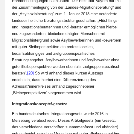
Rahmenbedingungen nachjustiert. Der Freistaat Bayern hat mit
der Zusammenlegung von der „Landes-Migrationsberatung“ und
der „Asylsozialberatung” zum 1. Januar 2018 eine veränderte
landeseinheitliche Beratungsstruktur geschaffen. „Flüchtlings-
und Integrationsberaterinnen und -berater ermöglichen hierbei
neu zugewanderten, bleibeberechtigten Menschen mit
Migrationshintergrund sowie Asylbewerberinnen und -bewerbern
mit guter Bleibeperspektive ein professionelles,
bedarfsabhängiges und zielgruppenspezifisches
Beratungsangebot. Asylbewerberinnen und Asylbewerber ohne
gute Bleibeperspektive werden ebenfalls zielgruppenspezifisch
beraten“.
[20]
So wird anhand dieses kurzen Auszugs
ersichtlich, dass hierbei eine Differenzierung des
Adressat*innenkreises anhand zugeschriebener
„Bleibeperspektiven“ vorgenommen wird.
Integrationskonzepte/-gesetze
Ein bundesdeutsches Integrationsgesetz wurde 2016 in
Merseburg verabschiedet. Dieses Artikelgesetz (ein Gesetz,
das verschiedene Vorschriften zusammenfasst und abändert)
unterscheidet zwischen Menschen mit guter Bleibeperspektive