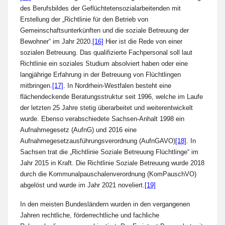
des Berufsbildes der Geflüchtetensozialarbeitenden mit
Erstellung der „Richtlinie für den Betrieb von
Gemeinschaftsunterkünften und die soziale Betreuung der
Bewohner“ im Jahr 2020.
[16]
Hier ist die Rede von einer
sozialen Betreuung. Das qualifizierte Fachpersonal soll laut
Richtlinie ein soziales Studium absolviert haben oder eine
langjährige Erfahrung in der Betreuung von Flüchtlingen
mitbringen.
[17]
. In Nordrhein-Westfalen besteht eine
flächendeckende Beratungsstruktur seit 1996, welche im Laufe
der letzten 25 Jahre stetig überarbeitet und weiterentwickelt
wurde. Ebenso verabschiedete Sachsen-Anhalt 1998 ein
Aufnahmegesetz (AufnG) und 2016 eine
Aufnahmegesetzausführungsverordnung (AufnGAVO)
[18]
. In
Sachsen trat die „Richtlinie Soziale Betreuung Flüchtlinge“ im
Jahr 2015 in Kraft. Die Richtlinie Soziale Betreuung wurde 2018
durch die Kommunalpauschalenverordnung (KomPauschVO)
abgelöst und wurde im Jahr 2021 noveliert.
[19]
In den meisten Bundesländern wurden in den vergangenen
Jahren rechtliche, förderrechtliche und fachliche