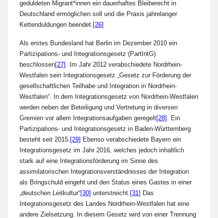
geduldeten Migrant*innen ein dauerhaftes Bleiberecht in
Deutschland ermöglichen soll und die Praxis jahrelanger
Kettenduldungen beendet.
[26]
Als erstes Bundesland hat Berlin im Dezember 2010 ein
Partizipations- und Integrationsgesetz (PartIntG)
beschlossen
[27]
. Im Jahr 2012 verabschiedete Nordrhein-
Westfalen sein Integrationsgesetz „Gesetz zur Förderung der
gesellschaftlichen Teilhabe und Integration in Nordrhein-
Westfalen“. In dem Integrationsgesetz von Nordrhein-Westfalen
werden neben der Beteiligung und Vertretung in diversen
Gremien vor allem Integrationsaufgaben geregelt
[28]
. Ein
Partizipations- und Integrationsgesetz in Baden-Württemberg
besteht seit 2015.
[29]
Ebenso verabschiedete Bayern ein
Integrationsgesetz im Jahr 2016, welches jedoch inhaltlich
stark auf eine Integrationsförderung im Sinne des
assimilatorischen Integrationsverständnisses der Integration
als Bringschuld eingeht und den Status eines Gastes in einer
„deutschen Leitkultur“
[30]
unterstreicht.
[31]
Das
Integrationsgesetz des Landes Nordrhein-Westfalen hat eine
andere Zielsetzung. In diesem Gesetz wird von einer Trennung