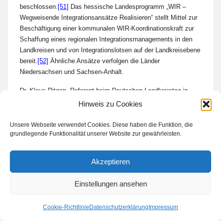
beschlossen.
[51]
Das hessische Landesprogramm „WIR –
Wegweisende Integrationsansätze Realisieren“ stellt Mittel zur
Beschäftigung einer kommunalen WIR-Koordinationskraft zur
Schaffung eines regionalen Integrationsmanagements in den
Landkreisen und von Integrationslotsen auf der Landkreisebene
bereit.
[52]
Ähnliche Ansätze verfolgen die Länder
Niedersachsen und Sachsen-Anhalt.
Dr. Klaus Ritgen, Referent beim Deutschen Landkreistag in
Berlin, fasst diese Entwicklung wie folgt zusammen: „Die
Hinweis zu Cookies
Landkreise sind daher aus dem Integrationsgeschehen im
ländlichen Raum nicht wegzudenken, stehen insoweit fraglos
Unsere Webseite verwendet Cookies. Diese haben die Funktion, die
grundlegende Funktionalität unserer Website zur gewährleisten.
aber auch in einer besonderen Verantwortung – eine
Verantwortung, die durch die aktuelle Flüchtlingssituation
nochmals besonders akzentuiert wird.“
[53]
Akzeptieren
Einstellungen ansehen
Migrantische Selbstorganisationen als
Beratungsangebot bzgl. von
Cookie-Richtlinie
Datenschutzerklärung
Impressum
Integration