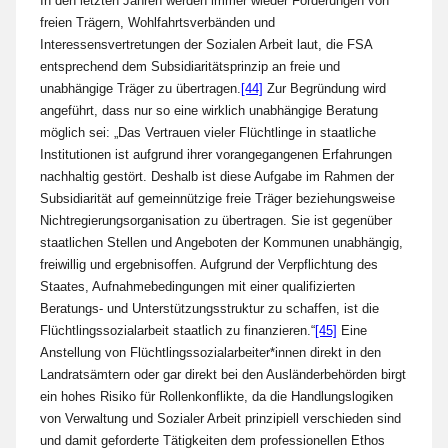
In den letzten Jahren werden immer wieder Forderungen von
freien Trägern, Wohlfahrtsverbänden und
Interessensvertretungen der Sozialen Arbeit laut, die FSA
entsprechend dem Subsidiaritätsprinzip an freie und
unabhängige Träger zu übertragen.
[44]
Zur Begründung wird
angeführt, dass nur so eine wirklich unabhängige Beratung
möglich sei: „Das Vertrauen vieler Flüchtlinge in staatliche
Institutionen ist aufgrund ihrer vorangegangenen Erfahrungen
nachhaltig gestört. Deshalb ist diese Aufgabe im Rahmen der
Subsidiarität auf gemeinnützige freie Träger beziehungsweise
Nichtregierungsorganisation zu übertragen. Sie ist gegenüber
staatlichen Stellen und Angeboten der Kommunen unabhängig,
freiwillig und ergebnisoffen. Aufgrund der Verpflichtung des
Staates, Aufnahmebedingungen mit einer qualifizierten
Beratungs- und Unterstützungsstruktur zu schaffen, ist die
Flüchtlingssozialarbeit staatlich zu finanzieren.“
[45]
Eine
Anstellung von Flüchtlingssozialarbeiter*innen direkt in den
Landratsämtern oder gar direkt bei den Ausländerbehörden birgt
ein hohes Risiko für Rollenkonflikte, da die Handlungslogiken
von Verwaltung und Sozialer Arbeit prinzipiell verschieden sind
und damit geforderte Tätigkeiten dem professionellen Ethos