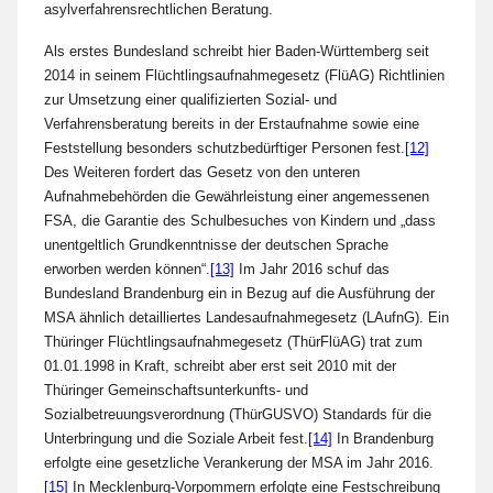
asylverfahrensrechtlichen Beratung.
Als erstes Bundesland schreibt hier Baden-Württemberg seit
2014 in seinem Flüchtlingsaufnahmegesetz (FlüAG) Richtlinien
zur Umsetzung einer qualifizierten Sozial- und
Verfahrensberatung bereits in der Erstaufnahme sowie eine
Feststellung besonders schutzbedürftiger Personen fest.
[12]
Des Weiteren fordert das Gesetz von den unteren
Aufnahmebehörden die Gewährleistung einer angemessenen
FSA, die Garantie des Schulbesuches von Kindern und „dass
unentgeltlich Grundkenntnisse der deutschen Sprache
erworben werden können“.
[13]
Im Jahr 2016 schuf das
Bundesland Brandenburg ein in Bezug auf die Ausführung der
MSA ähnlich detailliertes Landesaufnahmegesetz (LAufnG). Ein
Thüringer Flüchtlingsaufnahmegesetz (ThürFlüAG) trat zum
01.01.1998 in Kraft, schreibt aber erst seit 2010 mit der
Thüringer Gemeinschaftsunterkunfts- und
Sozialbetreuungsverordnung (ThürGUSVO) Standards für die
Unterbringung und die Soziale Arbeit fest.
[14]
In Brandenburg
erfolgte eine gesetzliche Verankerung der MSA im Jahr 2016.
[15]
In Mecklenburg-Vorpommern erfolgte eine Festschreibung