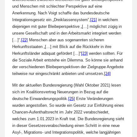
und Menschen mit schlechter Perspektive auf eine
Anerkennung. Nach Voigt schaffe das bundesdeutsche
Integrationsgesetz ein „Dreiklassensystem“,
[21]
in welchem
diejenigen mit guter Bleibeperspektive „[…] möglichst zügig in
unsere Gesellschaft und in den Arbeitsmarkt integriert werden
[…]“,
[22]
Menschen aber aus sogenannten sicheren
Herkunftsstaaten „[…] mit Blick auf die Rückkehr in ihre
Herkunftsländer adäquat gefördert […]“
[23]
werden sollten. Für
die Soziale Arbeit entstehe ein Dilemma. So könne sie anhand
der verschiedenen Bleibeperspektiven der Zielgruppe Angebote
teilweise nur eingeschränkt anbieten und umsetzen.
[24]
Mit der aktuellen Bundesregierung (Wahl Oktober 2021) lesen
sich im Koalitionsvertrag Neuerungen in Bezug auf die
deutsche Einwanderungspolitik.
[25]
Erste Veränderungen
wurden angestoßen. So wurde ein Gesetz zur Einführung eines
Chancen-Aufenthaltsrecht im Jahr 2022 verabschiedet,
welches zum 1.01.2023 in Kraft trat. Die Bundesregierung sieht
in dieser Gesetzesverabschiedung einen Schritt in eine neue
Asyl-, Migrations- und Integrationspolitik, welche langjährigen