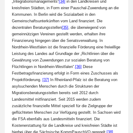
„Integrationsmanagements“
[34]
in den Landkreisen und
kreisfreien Städten, in Form einer Pauschal-Zuwendung an die
Kommunen. In Berlin wird die Sozialarbeit in den
Gemeinschaftsunterkünften vom Land finanziert. Die
dezentralen Beratungsstellen
[35]
, die überwiegend von
gemeinnützigen Vereinen gestellt werden, erhalten ihre
Finanzierung hingegen über die Senatsverwaltung. In
Nordrhein-Westfalen ist die finanzielle Förderung eine freiwillige
Leistung des Landes auf Grundlage der „Richtlinien über die
Gewährung von Zuwendungen zur sozialen Beratung von
Flüchtlingen in Nordrhein-Westfalen“.
[36]
Diese
Festbetragsfinanzierung erfolgt in Form eines Zuschusses als
Projektförderung.
[37]
In Rheinland-Pfalz ist die Beratung von
asylsuchenden Menschen durch die Strukturen der
Migrationsberatungsstellen bereits seit 2012 durch
Landesmittel mitfinanziert. Seit 2015 werden zudem
zusätzliche finanzielle Mittel speziell für die Zielgruppe der
geflüchteten Menschen zur Verfügung gestellt. In Sachsen wird
die FSA ebenfalls aus Landesmitteln finanziert. Die
Kostenerstattung für die Landkreise und kreisfreien Städte ist
hierbei über die Sächsische KommPauschVO geregelt.
[38]