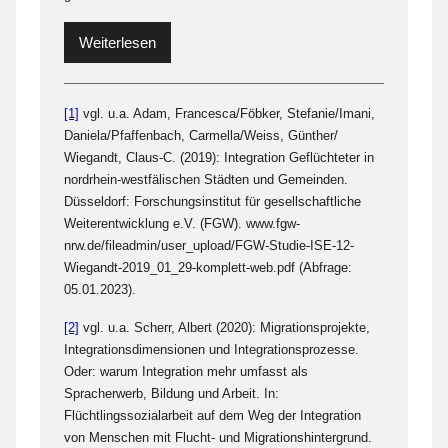
Weiterlesen
[1]
vgl. u.a. Adam, Francesca/Föbker, Stefanie/Imani,
Daniela/Pfaffenbach, Carmella/Weiss, Günther/
Wiegandt, Claus-C. (2019): Integration Geflüchteter in
nordrhein-westfälischen Städten und Gemeinden.
Düsseldorf: Forschungsinstitut für gesellschaftliche
Weiterentwicklung e.V. (FGW). www.fgw-
nrw.de/fileadmin/user_upload/FGW-Studie-ISE-12-
Wiegandt-2019_01_29-komplett-web.pdf (Abfrage:
05.01.2023).
[2]
vgl. u.a. Scherr, Albert (2020): Migrationsprojekte,
Integrationsdimensionen und Integrationsprozesse.
Oder: warum Integration mehr umfasst als
Spracherwerb, Bildung und Arbeit. In:
Flüchtlingssozialarbeit auf dem Weg der Integration
von Menschen mit Flucht- und Migrationshintergrund.