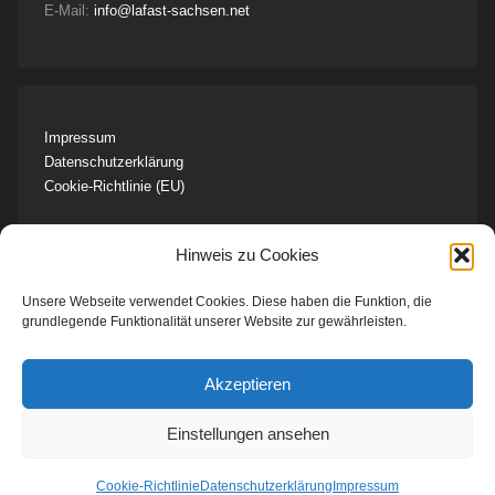
E-Mail:
info@lafast-sachsen.net
Impressum
Datenschutzerklärung
Cookie-Richtlinie (EU)
Hinweis zu Cookies
Unsere Webseite verwendet Cookies. Diese haben die Funktion, die
Unser Team kontaktieren
grundlegende Funktionalität unserer Website zur gewährleisten.
Unseren Newsletter abonnieren
Zur Vortragsreihe anmelden
Akzeptieren
Artikel unserer Fachtage ansehen
Einstellungen ansehen
Cookie-Richtlinie
Datenschutzerklärung
Impressum