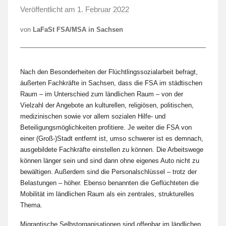
Veröffentlicht am
1. Februar 2022
v
o
von
LaFaSt FSA/MSA in Sachsen
n
L
a
Nach den Besonderheiten der Flüchtlingssozialarbeit befragt,
F
äußerten Fachkräfte in Sachsen, dass die FSA im städtischen
a
Raum – im Unterschied zum ländlichen Raum – von der
S
Vielzahl der Angebote an kulturellen, religiösen, politischen,
t
medizinischen sowie vor allem sozialen Hilfe- und
Beteiligungsmöglichkeiten profitiere. Je weiter die FSA von
einer (Groß-)Stadt entfernt ist, umso schwerer ist es demnach,
ausgebildete Fachkräfte einstellen zu können. Die Arbeitswege
können länger sein und sind dann ohne eigenes Auto nicht zu
bewältigen. Außerdem sind die Personalschlüssel – trotz der
Belastungen – höher. Ebenso benannten die Geflüchteten die
Mobilität im ländlichen Raum als ein zentrales, strukturelles
Thema.
Migrantische Selbstorganisationen sind offenbar im ländlichen