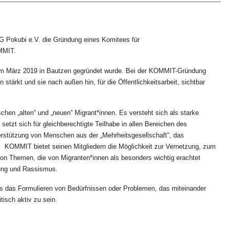
AG Pokubi e.V. die Gründung eines Komitees für
MMIT.
 im März 2019 in Bautzen gegründet wurde. Bei der KOMMIT-Gründung
 stärkt und sie nach außen hin, für die Öffentlichkeitsarbeit, sichtbar
hen „alten“ und „neuen“ Migrant*innen. Es versteht sich als starke
tzt sich für gleichberechtigte Teilhabe in allen Bereichen des
nterstützung von Menschen aus der „Mehrheitsgesellschaft“, das
 KOMMIT bietet seinen Mitgliedern die Möglichkeit zur Vernetzung, zum
n Themen, die von Migranten*innen als besonders wichtig erachtet
rung und Rassismus.
s das Formulieren von Bedürfnissen oder Problemen, das miteinander
tisch aktiv zu sein.