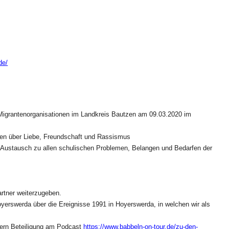
de/
Migrantenorganisationen im Landkreis Bautzen am 09.03.2020 im
en über Liebe, Freundschaft und Rassismus
Austausch zu allen schulischen Problemen, Belangen und Bedarfen der
rtner weiterzugeben.
rswerda über die Ereignisse 1991 in Hoyerswerda, in welchen wir als
ern Beteiligung am Podcast
https://www.babbeln-on-tour.de/zu-den-