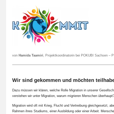
o
n
L
a
F
a
S
t
von
Hamida Taamiri
, Projektkoordinatorin bei POKUBI Sachsen – 
Wir sind gekommen und möchten teilhab
Dazu müssen wir klären, welche Rolle Migration in unserer Gesellsch
verstehen wir unter Migration, warum migrieren Menschen überhaupt
Migration wird oft mit Krieg, Flucht und Vertreibung gleichgesetzt,
Rahmen ihres Studiums, einer Ausbildung oder einer Arbeit. Menschen, 