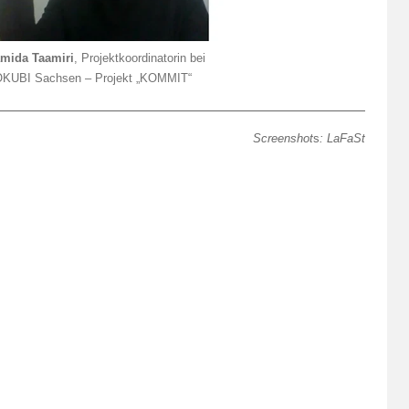
mida Taamiri
, Projektkoordinatorin bei
KUBI Sachsen – Projekt „KOMMIT“
Screenshot
s
: LaFaSt