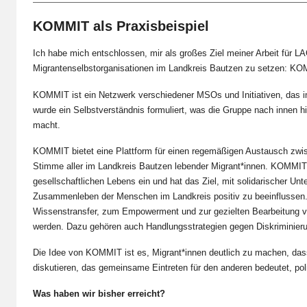
KOMMIT als Praxisbeispiel
Ich habe mich entschlossen, mir als großes Ziel meiner Arbeit für L
Migrantenselbstorganisationen im Landkreis Bautzen zu setzen: KO
KOMMIT ist ein Netzwerk verschiedener MSOs und Initiativen, das
wurde ein Selbstverständnis formuliert, was die Gruppe nach innen hin
macht.
KOMMIT bietet eine Plattform für einen regemäßigen Austausch zwisc
Stimme aller im Landkreis Bautzen lebender Migrant*innen. KOMMIT se
gesellschaftlichen Lebens ein und hat das Ziel, mit solidarischer U
Zusammenleben der Menschen im Landkreis positiv zu beeinflussen.
Wissenstransfer, zum Empowerment und zur gezielten Bearbeitung vo
werden. Dazu gehören auch Handlungsstrategien gegen Diskriminie
Die Idee von KOMMIT ist es, Migrant*innen deutlich zu machen, das
diskutieren, das gemeinsame Eintreten für den anderen bedeutet, poli
Was haben wir bisher erreicht?