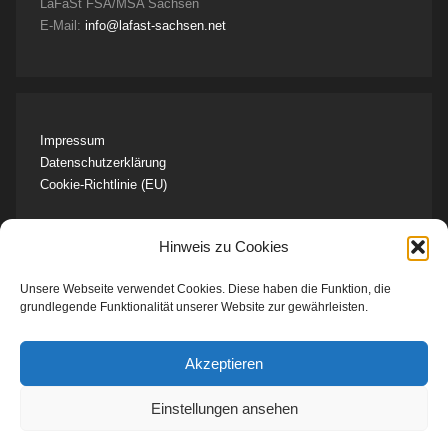
LaFaSt FSA/MSA Sachsen
E-Mail:
info@lafast-sachsen.net
Impressum
Datenschutzerklärung
Cookie-Richtlinie (EU)
Hinweis zu Cookies
Unsere Webseite verwendet Cookies. Diese haben die Funktion, die
Unser Team kontaktieren
grundlegende Funktionalität unserer Website zur gewährleisten.
Unseren Newsletter abonnieren
Zur Vortragsreihe anmelden
Akzeptieren
Artikel unserer Fachtage ansehen
Einstellungen ansehen