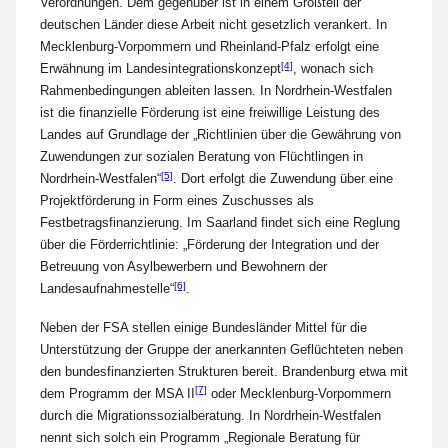
Verordnungen. Dem gegenüber ist in einem Großteil der
deutschen Länder diese Arbeit nicht gesetzlich verankert. In
Mecklenburg-Vorpommern und Rheinland-Pfalz erfolgt eine
[4]
Erwähnung im Landesintegrationskonzept
, wonach sich
Rahmenbedingungen ableiten lassen. In Nordrhein-Westfalen
ist die finanzielle Förderung ist eine freiwillige Leistung des
Landes auf Grundlage der „Richtlinien über die Gewährung von
Zuwendungen zur sozialen Beratung von Flüchtlingen in
[5]
Nordrhein-Westfalen“
. Dort erfolgt die Zuwendung über eine
Projektförderung in Form eines Zuschusses als
Festbetragsfinanzierung. Im Saarland findet sich eine Reglung
über die Förderrichtlinie: „Förderung der Integration und der
Betreuung von Asylbewerbern und Bewohnern der
[6]
Landesaufnahmestelle“
.
Neben der FSA stellen einige Bundesländer Mittel für die
Unterstützung der Gruppe der anerkannten Geflüchteten neben
den bundesfinanzierten Strukturen bereit. Brandenburg etwa mit
[7]
dem Programm der MSA II
oder Mecklenburg-Vorpommern
durch die Migrationssozialberatung. In Nordrhein-Westfalen
nennt sich solch ein Programm „Regionale Beratung für