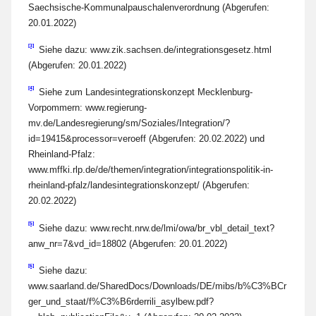
Saechsische-Kommunalpauschalenverordnung (Abgerufen:
20.01.2022)
[3]
Siehe dazu: www.zik.sachsen.de/integrationsgesetz.html
(Abgerufen: 20.01.2022)
[4]
Siehe zum Landesintegrationskonzept Mecklenburg-
Vorpommern: www.regierung-
mv.de/Landesregierung/sm/Soziales/Integration/?
id=19415&processor=veroeff (Abgerufen: 20.02.2022) und
Rheinland-Pfalz:
www.mffki.rlp.de/de/themen/integration/integrationspolitik-in-
rheinland-pfalz/landesintegrationskonzept/ (Abgerufen:
20.02.2022)
[5]
Siehe dazu: www.recht.nrw.de/lmi/owa/br_vbl_detail_text?
anw_nr=7&vd_id=18802 (Abgerufen: 20.01.2022)
[6]
Siehe dazu:
www.saarland.de/SharedDocs/Downloads/DE/mibs/b%C3%BCr
ger_und_staat/f%C3%B6rderrili_asylbew.pdf?