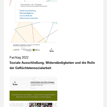
Fachtag 2022
Soziale Ausschließung, Widerständigkeiten und die Rolle
der Geflüchtetensozialarbeit