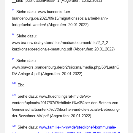
__blob=publicationFile&v=1 (Abgerufen: 20.02.2022)
[7]
Siehe dazu: www.buendnis-fuer-
brandenburg.de/2021/09/15/migrationssozialarbeit-kann-
fortgefuehrt-werden/ (Abgerufen: 20.01.2022)
[8]
Siehe dazu:
www.bra.nrw.de/system/files/media/document/file/2_2_2-
kurzkonzept-regionale-beratung.pdf (Abgerufen: 20.01.2022)
[9]
Siehe dazu:
www.bravors.brandenburg.de/br2/sixcms/media.php/68/LaufnG
DV-Anlage-4.pdf (Abgerufen: 20.01.2022)
[10]
Ebd.
[11]
Siehe dazu: www.fluechtlingsrat-mv.de/wp-
content/uploads/2017/07/Richtlinie-f%c3%bcr-den-Betrieb-von-
Gemeinschaftsunterk%c3%bcnften-und-die-soziale-Betreuung-
der-Bewohner-MV.pdf (Abgerufen: 20.01.2022)
[12]
Siehe dazu:
www.familie-in-nrw.de/steckbrief-kommunale-