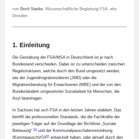
o
von
Dorit Starke
, Wissenschaftliche Begleitung FSA, ehs
n
Dresden
L
a
F
1. Einleitung
a
S
Die Gestaltung der FSA/MSA in Deutschland ist je nach
t
Bundesland verschieden. Dabei ist zu unterscheiden zwischen
Regelstrukturen, welche durch den Bund umgesetzt werden,
wie der Jugendmigrationsdienst (JMD) oder die
Migrationsberatung für Erwachsenen (MBE) und der von den
Bundesländern umgesetzten Sozialarbeit für Menschen, die
Asyl beantragen.
In Sachsen hat sich FSA in den letzten Jahren etabliert. Das
betrifft die professionellen Standards, die die Fachkräfte der
jeweiligen Träger auf der Grundlage der Richtlinie „Soziale
[1]
Betreuung“
und der Kommunalpauschalenverordnung
[2]
(KommpauschVO)
entwickelt haben, oder aktuell durch den