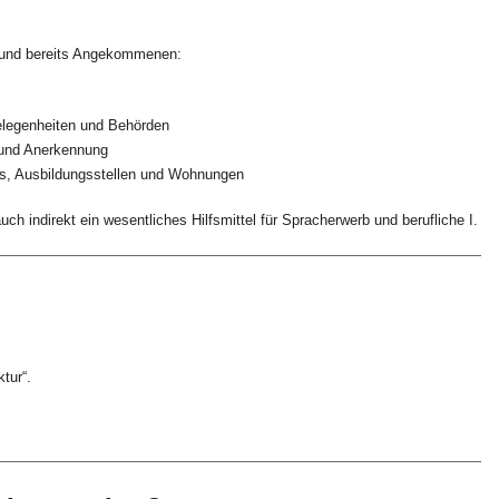
 und bereits Angekommenen:
elegenheiten und Behörden
 und Anerkennung
bs, Ausbildungsstellen und Wohnungen
ch indirekt ein wesentliches Hilfsmittel für Spracherwerb und berufliche I.
?
tur“.