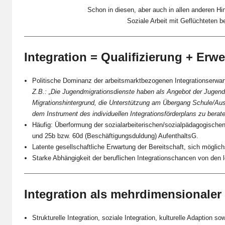
Schon in diesen, aber auch in allen anderen Hi
Soziale Arbeit mit Geflüchteten b
Integration = Qualifizierung + Erw
Politische Dominanz der arbeitsmarktbezogenen Integrationserwar
Z.B.: „Die Jugendmigrationsdienste haben als Angebot der Jugends
Migrationshintergrund, die Unterstützung am Übergang Schule/A
dem Instrument des individuellen Integrationsförderplans zu bera
Häufig: Überformung der sozialarbeiterischen/sozialpädagogischen 
und 25b bzw. 60d (Beschäftigungsduldung) AufenthaltsG.
Latente gesellschaftliche Erwartung der Bereitschaft, sich möglic
Starke Abhängigkeit der beruflichen Integrationschancen von den 
Integration als mehrdimensionaler
Strukturelle Integration, soziale Integration, kulturelle Adaption s