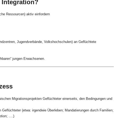
 Integration?
liche Ressourcen) aktiv einfordern
gendzentren, Jugendverbände, Volkshochschulen) an Geflüchtete
ichbaren“ jungen Erwachsenen.
ozess
 zwischen Migrationsprojekten Geflüchteter einerseits, den Bedingungen und
n Geflüchteter (etwa: irgendwie Überleben; Mandatierungen durch Familien;
ption; ….)