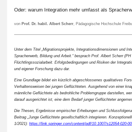
o
Oder: warum Integration mehr umfasst als Spracherwe
n
L
von
Prof. Dr. habil. Albert Scherr
, Pädagogische Hochschule Freiburg
a
F
a
Unter dem Titel „Migrationsprojekte, Integrationsdimensionen und In
S
Spracherwerb, Bildung und Arbeit.“ besprach Prof. Albert Scherr (PH
t
Flüchtlingssozialarbeit. Erfolgsbedingungen und Risiken der Integrati
und eigener Forschung dazu dar.
Eine Grundlage bildet ein kürzlich abgeschlossenes qualitatives Fo
Verhaltensweisen bei jungen Geflüchteten. Ausgehend von einer knapp
männliche Geflüchtete als bedrohliche Problemgruppe darstellen, wer
darauf ausgerichtet ist, eine dem Bedarf junger Geflüchteter angem
Die Thesen, Ergebnisse empirischer Erhebungen und Schlussfolgeru
Beitrag „Junge Geflüchtete gesellschaftlich integrieren. Konzeption
1/2021)
:
https://link.springer.com/content/pdf/10.1007/s12054-020-00