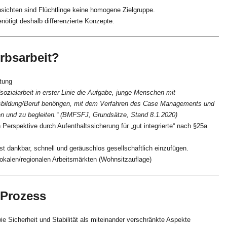
nsichten sind Flüchtlinge keine homogene Zielgruppe.
enötigt deshalb differenzierte Konzepte.
erbsarbeit?
tung
ozialarbeit in erster Linie die Aufgabe, junge Menschen mit
usbildung/Beruf benötigen, mit dem Verfahren des Case Managements und
ten und zu begleiten.“ (BMFSFJ, Grundsätze, Stand 8.1.2020)
Perspektive durch Aufenthaltssicherung für „gut integrierte“ nach §25a
hst dankbar, schnell und geräuschlos gesellschaftlich einzufügen.
lokalen/regionalen Arbeitsmärkten (Wohnsitzauflage)
 Prozess
owie Sicherheit und Stabilität als miteinander verschränkte Aspekte