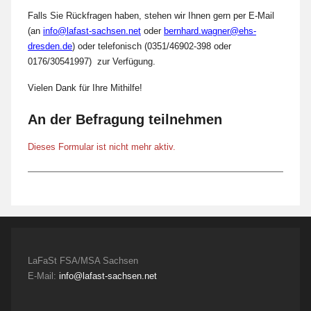
Falls Sie Rückfragen haben, stehen wir Ihnen gern per E-Mail
(an
info@lafast-sachsen.net
oder
bernhard.wagner@ehs-
dresden.de
) oder telefonisch (0351/46902-398 oder
0176/30541997) zur Verfügung.
Vielen Dank für Ihre Mithilfe!
An der Befragung teilnehmen
Dieses Formular ist nicht mehr aktiv.
LaFaSt FSA/MSA Sachsen
E-Mail:
info@lafast-sachsen.net